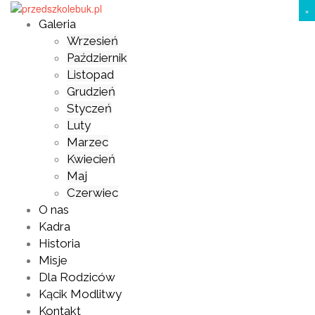
Skip
×
to
Galeria
content
Wrzesień
Październik
Listopad
Grudzień
Styczeń
Luty
Marzec
Kwiecień
Maj
Czerwiec
O nas
Kadra
Historia
Misje
Dla Rodziców
Kącik Modlitwy
Kontakt