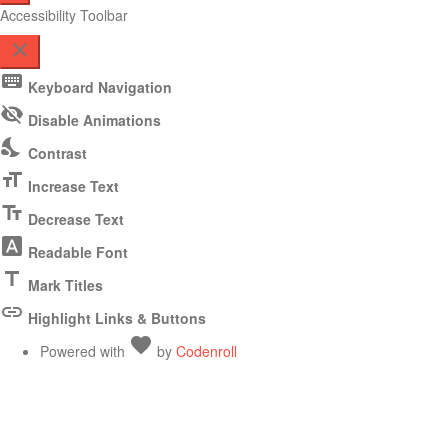
Accessibility Toolbar
close
Toggle
keyboard
Keyboard Navigation
the
visibility_off
visibility
Disable Animations
of
nights_stay
Contrast
the
Accessibility
format_size
Increase Text
Toolbar
text_fields
Decrease Text
font_download
Readable Font
title
Mark Titles
link
Highlight Links & Buttons
Love
favorite
Powered with
by
Codenroll