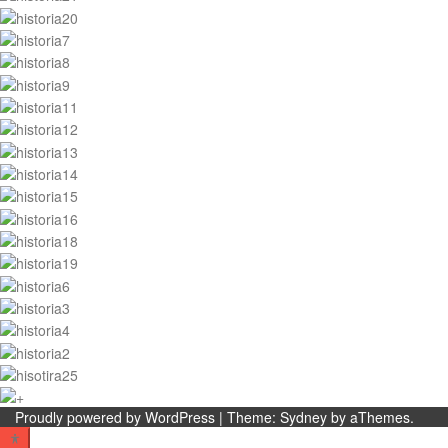
Proudly powered by WordPress
|
Theme:
Sydney
by aThemes.