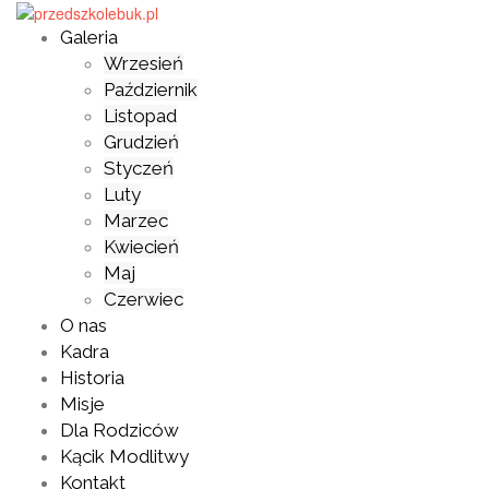
Skip
to
Galeria
content
Wrzesień
Październik
Listopad
Grudzień
Styczeń
Luty
Marzec
Kwiecień
Maj
Czerwiec
O nas
Kadra
Historia
Misje
Dla Rodziców
Kącik Modlitwy
Kontakt