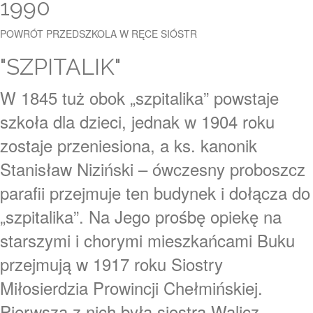
1990
POWRÓT PRZEDSZKOLA W RĘCE SIÓSTR
"SZPITALIK"
W 1845 tuż obok „szpitalika” powstaje
szkoła dla dzieci, jednak w 1904 roku
zostaje przeniesiona, a ks. kanonik
Stanisław Niziński – ówczesny proboszcz
parafii przejmuje ten budynek i dołącza do
„szpitalika”. Na Jego prośbę opiekę na
starszymi i chorymi mieszkańcami Buku
przejmują w 1917 roku Siostry
Miłosierdzia Prowincji Chełmińskiej.
Pierwszą z nich była siostra Walicz,