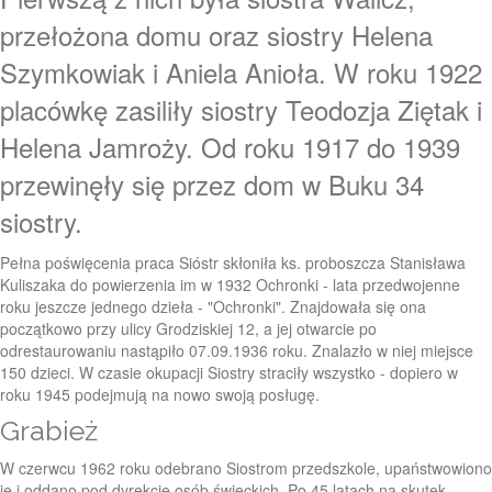
przełożona domu oraz siostry Helena
Szymkowiak i Aniela Anioła. W roku 1922
placówkę zasiliły siostry Teodozja Ziętak i
Helena Jamroży. Od roku 1917 do 1939
przewinęły się przez dom w Buku 34
siostry.
Pełna poświęcenia praca Sióstr skłoniła ks. proboszcza Stanisława
Kuliszaka do powierzenia im w 1932 Ochronki - lata przedwojenne
roku jeszcze jednego dzieła - "Ochronki". Znajdowała się ona
początkowo przy ulicy Grodziskiej 12, a jej otwarcie po
odrestaurowaniu nastąpiło 07.09.1936 roku. Znalazło w niej miejsce
150 dzieci. W czasie okupacji Siostry straciły wszystko - dopiero w
roku 1945 podejmują na nowo swoją posługę.
Grabież
W czerwcu 1962 roku odebrano Siostrom przedszkole, upaństwowiono
je i oddano pod dyrekcję osób świeckich. Po 45 latach na skutek