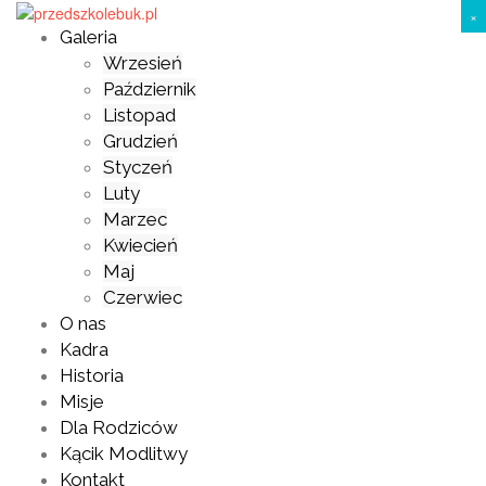
Skip
×
to
Galeria
content
Wrzesień
Październik
Listopad
Grudzień
Styczeń
Luty
Marzec
Kwiecień
Maj
Czerwiec
O nas
Kadra
Historia
Misje
Dla Rodziców
Kącik Modlitwy
Kontakt