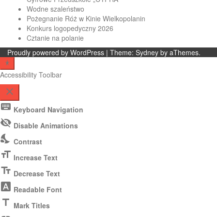
Wodne szaleństwo
Pożegnanie Róż w Kinie Wielkopolanin
Konkurs logopedyczny 2026
Cztanie na polanie
Proudly powered by WordPress
|
Theme:
Sydney
by aThemes.
Accessibility Toolbar
close
Toggle
keyboard
Keyboard Navigation
the
visibility_off
visibility
Disable Animations
of
nights_stay
Contrast
the
Accessibility
format_size
Increase Text
Toolbar
text_fields
Decrease Text
font_download
Readable Font
title
Mark Titles