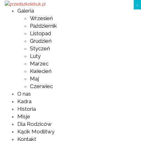
Skip
×
to
Galeria
content
Wrzesień
Październik
Listopad
Grudzień
Styczeń
Luty
Marzec
Kwiecień
Maj
Czerwiec
O nas
Kadra
Historia
Misje
Dla Rodziców
Kącik Modlitwy
Kontakt