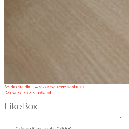
Post
Serduszko dla… – rozstrzygnięcie konkursu
Dziewczynka z zapałkami
navigation
LikeBox
Cyfrowe Przedszkole „CYFRA”