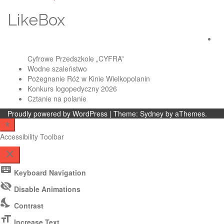
navigation
LikeBox
Cyfrowe Przedszkole „CYFRA”
Wodne szaleństwo
Pożegnanie Róż w Kinie Wielkopolanin
Konkurs logopedyczny 2026
Cztanie na polanie
Proudly powered by WordPress
|
Theme:
Sydney
by aThemes.
Accessibility Toolbar
close
Toggle
keyboard
Keyboard Navigation
the
visibility_off
visibility
Disable Animations
of
nights_stay
Contrast
the
Accessibility
format_size
Increase Text