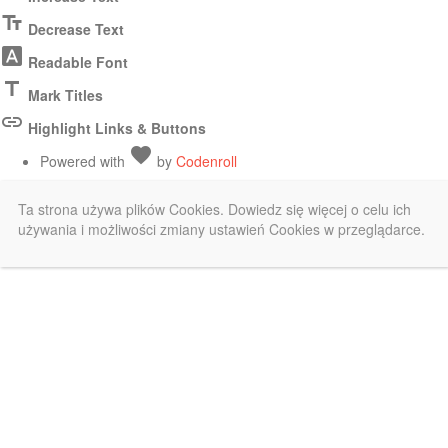
Toolbar
text_fields
Decrease Text
font_download
Readable Font
title
Mark Titles
link
Highlight Links & Buttons
Love
favorite
Powered with
by
Codenroll
Ta strona używa plików Cookies. Dowiedz się więcej o celu ich
używania i możliwości zmiany ustawień Cookies w przeglądarce.