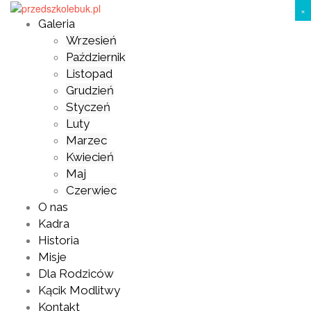
Skip
×
to
Galeria
content
Wrzesień
Październik
Listopad
Grudzień
Styczeń
Luty
Marzec
Kwiecień
Maj
Czerwiec
O nas
Kadra
Historia
Misje
Dla Rodziców
Kącik Modlitwy
Kontakt