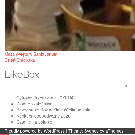
Post
Msza święta w Sanktuarium
Dzień Chłopaka
navigation
LikeBox
Cyfrowe Przedszkole „CYFRA”
Wodne szaleństwo
Pożegnanie Róż w Kinie Wielkopolanin
Konkurs logopedyczny 2026
Cztanie na polanie
Proudly powered by WordPress
|
Theme:
Sydney
by aThemes.