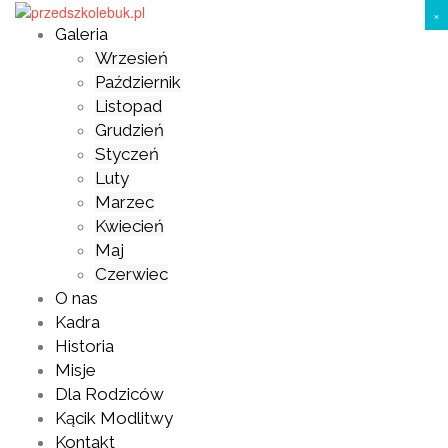
Skip
×
to
Galeria
content
Wrzesień
Październik
Listopad
Grudzień
Styczeń
Luty
Marzec
Kwiecień
Maj
Czerwiec
O nas
Kadra
Historia
Misje
Dla Rodziców
Kącik Modlitwy
Kontakt