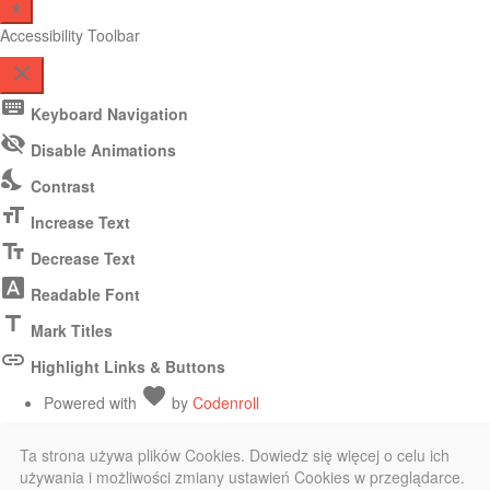
Accessibility Toolbar
close
Toggle
keyboard
Keyboard Navigation
the
visibility_off
visibility
Disable Animations
of
nights_stay
Contrast
the
Accessibility
format_size
Increase Text
Toolbar
text_fields
Decrease Text
font_download
Readable Font
title
Mark Titles
link
Highlight Links & Buttons
Love
favorite
Powered with
by
Codenroll
Ta strona używa plików Cookies. Dowiedz się więcej o celu ich
używania i możliwości zmiany ustawień Cookies w przeglądarce.